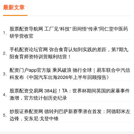
最新文章
股票配资导航网 工厂见“科技” 田间悟“传承”同仁堂中医药
1、
研学营收官
手机配资论坛官网 弥合食育认知到实践的差距，第7期九
2、
阳食育师资特训营顺利结营！
配资门户app官方版 乘风破浪 驰行全球｜易车联合中汽信
3、
科发布《中国汽车出海2026年上半年回顾报告》
股票配资交易网 384起！TA：世界杯期间英国的家暴事件
4、
激增，官方统计创历史纪录
炒股证券配资网 德转列巴萨新赛季潜在首发：阿德耶米左
5、
边锋，安东尼·戈登中锋