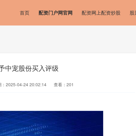
首页
配资门户网官网
配资网上配资炒股
股
给予中宠股份买入评级
：2025-04-24 20:02:14
查看：201