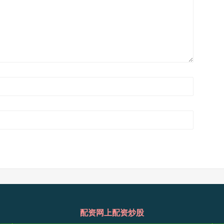
配资网上配资炒股