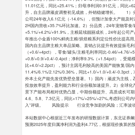
11.01亿元，同比+25.41%；归母净利润0.91亿元，
升，自主品牌顽皮调整初见成效，外销稳健增长。 1）分区域，海外/
公司24年收入6.1亿元（-14.6%），但预计加拿大产
2H国内营收+35.7%环比加速。2）分品类，24年宠物零食/罐头
+5.1%/+4.2%/+91.9%，主粮延续靓丽成长，24年
年推出小金盾100%鲜肉主粮/烘焙粮系列定位性价比提
国内自主品牌主粮大单品策略、直销占比提升有效提振毛利率。24年
（+0.6/+4pct），零食/罐头/主粮毛利率同比-0.46/+4.76/+
+0.8/+0.9/+0.4/-0.4pct；净利率9.3%（+1.5
比+4.0/+2.2pct），预计主因毛利较高的美国产能恢复/
11.4%/6.1%/2.12%/0.36%，同比+1.0/+1.0/+0.
外本土化产能先发优势壁垒显著。1）国内：顽皮为主线，Z
投放效率提升，盈利能力和行业份额加速提升。2）全球化
景下产能布局相对优势凸显，中期份额提升、高质成长可期
4.6、5.8、7.3亿元，同比+17%/+25%/+27%,考虑
入”评级。 风险提示 行业竞争加剧的风险；汇率波动
本站数据中心根据近三年发布的研报数据计算，东北证券阚磊
预测2025年度归属净利润为盈利4.77亿，根据现价换算的预测