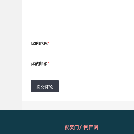
你的昵称
*
你的邮箱
*
提交评论
配资门户网官网