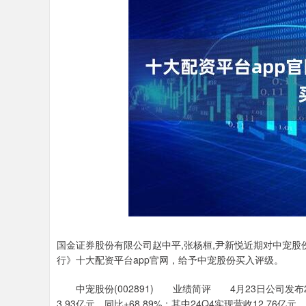
国金证券股份有限公司赵中平,张杨桓,尹新悦近期对中宠
行》十大配资平台app官网，给予中宠股份买入评级。
中宠股份(002891) 业绩简评 4月23日公司发布24年
3.93亿元，同比+68.89%；其中24Q4实现营收12.76亿元