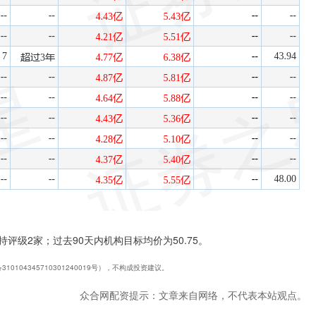
评级2家；过去90天内机构目标均价为50.75。
04345710301240019号），不构成投资建议。
众合网配资提示：文章来自网络，不代表本站观点。