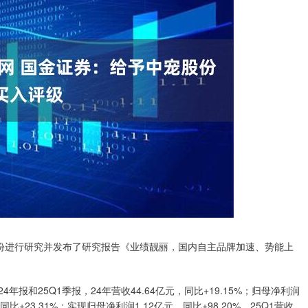
股份进行研究并发布了研究报告《业绩靓丽，国内自主品牌加速、势能上
报和25Q1季报，24年营收44.64亿元，同比+19.15%；归母净利润
，同比+23.31%；实现归母净利润1.12亿元，同比+98.20%。25Q1营收